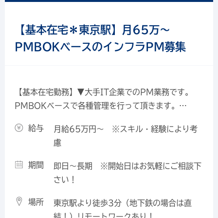
【基本在宅＊東京駅】月65万～
PMBOKベースのインフラPM募集
【基本在宅勤務】▼大手IT企業でのPM業務です。
PMBOKベースで各種管理を行って頂きます。
（PMP資格は必要ありません）インフラ系PJのPM
給与
月給65万円～ ※スキル・経験により考
経験がある方を募集しています！（NW系に強い方大
慮
歓迎です！） ▼基本的にテレワーク勤務ですが、オ
フィス出社（東京駅）や、PJの現地への外出・出張
期間
即日～長期 ※開始日はお気軽にご相談下
などが発生します。 ▼＊PMO・PM経験が活かせる
さい！
／＊駅から徒歩3分・地下直結／＊大手企業でのお仕
事／＊複数路線利用可／＊開始日相談可
場所
東京駅より徒歩3分（地下鉄の場合は直
結！）リモートワークあり！