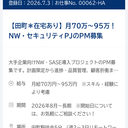
登録日：2026.7.3｜お仕事No. 00062-HA
【田町＊在宅あり】月70万～95万！
NW・セキュリティPJのPM募集
大手企業向けNW・SASE導入プロジェクトのPM募
集です。計画策定から進捗・品質管理、顧客折衝まで
幅広くご担当いただきます。Cisco等のNW経験や
給与
月給70万円～95万円 ※スキル・経験に
PM経験を活かして、SASEやゼロトラストなど市場
より考慮
価値の高い技術領域で、PMとしてキャリアアップし
たい方におすすめです。
期間
2026年8月～長期 ※開始日について
は、お気軽にご相談ください！
場所
田町駅徒歩5分 （週2～3日リモートワー