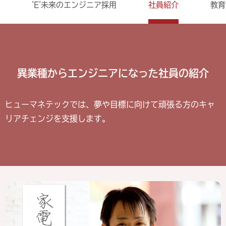
'E'未来のエンジニア採用
社員紹介
教育
異業種からエンジニアになった社員の紹介
ヒューマネテックでは、夢や目標に向けて頑張る方のキャ
リアチェンジを支援します。