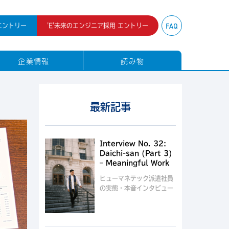
FAQ
エントリー
'E'
未来のエンジニア採用 エントリー
企業情報
読み物
最新記事
Interview No. 32:
Daichi-san (Part 3)
– Meaningful Work
ヒューマネテック派遣社員
の実態・本音インタビュー