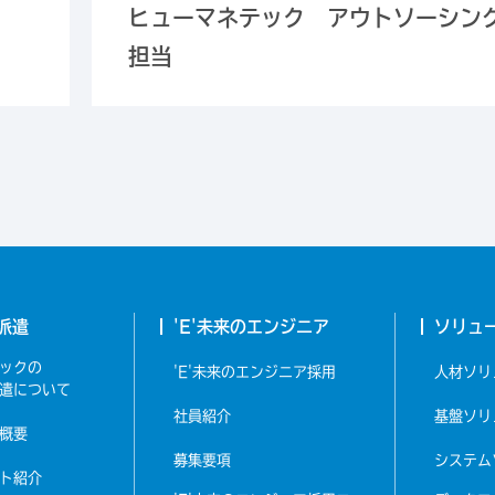
ヒューマネテック アウトソーシン
担当
派遣
'E'未来のエンジニア
ソリュ
ックの
'E'未来のエンジニア採用
人材
ソリ
遣について
社員紹介
基盤
ソリ
概要
募集要項
システム
ト紹介